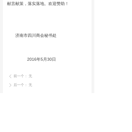
献言献策，落实落地。欢迎赞助！
济南市四川商会秘书处
2016年5月30日
前一个：
无
ꄴ
后一个：
无
ꄲ
首页
关于商会
商会事迹
会员介绍