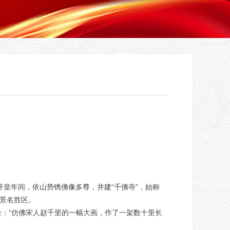
皇年间，依山势镌佛像多尊，并建“千佛寺”，始称
风景名胜区。
绘：“仿佛宋人赵千里的一幅大画，作了一架数十里长