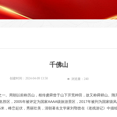
千佛山
创建时间：
2024-04-09
13:50
浏览量：
240
넶
一。周朝以前称历山，相传虞舜曾于山下开荒种田，故又称舜耕山。隋开
景名胜区，2005年被评定为国家AAAA级旅游景区，2017年被列为国家级
285米，峰峦起伏，秀丽壮美，清朝著名文学家刘鄂曾在《老残游记》中描