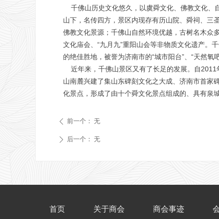
千佛山历史文化悠久，以虞舜文化、佛教文化、自
山下，名传四方，景区内现存有历山院、舜祠、三
佛教文化景源；千佛山自然环境优越，古树名木众多
文化庙会、“九月九”重阳山会等非物质文化遗产。
的绝佳胜地，被誉为济南市的“城市阳台”、“天然氧吧
近年来，千佛山景区又有了长足的发展。自2011
山南麓兴建了集山东碑刻文化之大成、济南市首家碑
化景点，形成了由十个舜文化景点组成的、具有泉
前一个：
无
ꄴ
后一个：
无
ꄲ
首页
关于商会
商会事迹