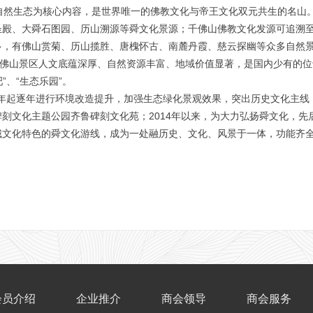
然生态为核心内容，是世界唯一的佛教文化与帝王文化双元共生的名山
圣殿、大舜石图园、历山溯源等舜文化景源；千佛山佛教文化发源可追溯
，有佛山赏菊、历山揽胜、唐槐怀古、南麓丹霞、慈云探幽等众多自然景
千佛山景区人文底蕴深厚、自然资源丰富、地域价值显著，是国内少有的
”、“生态乐园”。
年起逐年进行环境改造提升，加强生态绿化景观效果，突出历史文化主线，
刻文化主题公园齐鲁碑刻文化苑；2014年以来，为大力弘扬舜文化，先
城文化特色的舜文化游线，成为一处融历史、文化、风景于一体，功能齐
会员介绍
企业推介
商会领导
商会服务